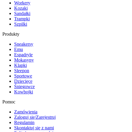
Workery
Kozaki
Sandałki
Trampki
Szpilki
Produkty
Sneakersy
Emu
Espadryle
Mokasyny
Klapki
Sleepon
Sportowe
Dziecięce
Śniegowce
Kowbojki
Pomoc
Zamówienia
Zaloguj się/Zarejestruj
Regulamin
Skontaktuj się z nami