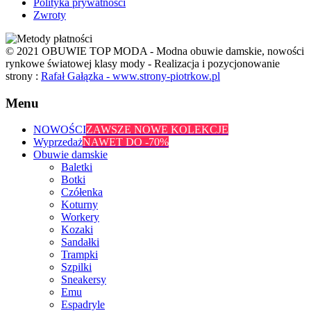
Polityka prywatności
Zwroty
© 2021 OBUWIE TOP MODA - Modna obuwie damskie, nowości
rynkowe światowej klasy mody - Realizacja i pozycjonowanie
strony :
Rafał Gałązka - www.strony-piotrkow.pl
Menu
NOWOŚCI
ZAWSZE NOWE KOLEKCJE
Wyprzedaż
NAWET DO -70%
Obuwie damskie
Baletki
Botki
Czółenka
Koturny
Workery
Kozaki
Sandałki
Trampki
Szpilki
Sneakersy
Emu
Espadryle