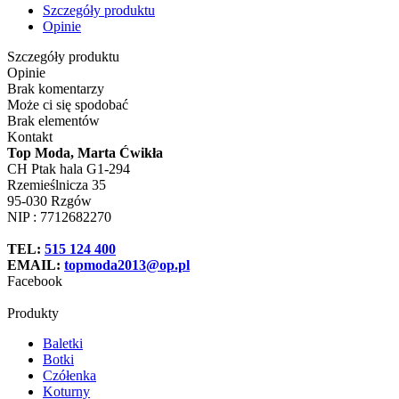
Szczegóły produktu
Opinie
Szczegóły produktu
Opinie
Brak komentarzy
Może ci się spodobać
Brak elementów
Kontakt
Top Moda, Marta Ćwikła
CH Ptak hala G1-294
Rzemieślnicza 35
95-030 Rzgów
NIP : 7712682270
TEL:
515 124 400
EMAIL:
topmoda2013@op.pl
Facebook
Produkty
Baletki
Botki
Czółenka
Koturny