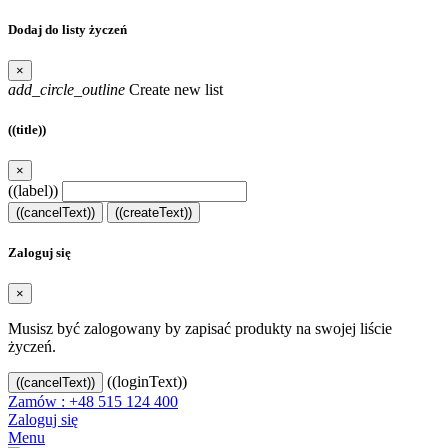
Dodaj do listy życzeń
×
add_circle_outline
Create new list
((title))
×
((label))
((cancelText))
((createText))
Zaloguj się
×
Musisz być zalogowany by zapisać produkty na swojej liście
życzeń.
((loginText))
((cancelText))
Zamów : +48 515 124 400
Zaloguj się
Menu