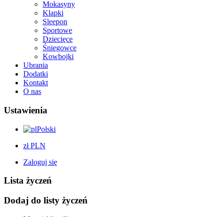
Mokasyny
Klapki
Sleepon
Sportowe
Dziecięce
Śniegowce
Kowbojki
Ubrania
Dodatki
Kontakt
O nas
Ustawienia
Polski
zł PLN
Zaloguj się
Lista życzeń
Dodaj do listy życzeń