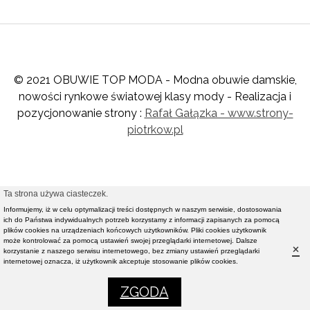
© 2021 OBUWIE TOP MODA - Modna obuwie damskie,
nowości rynkowe światowej klasy mody - Realizacja i
pozycjonowanie strony :
Rafał Gałązka - www.strony-
piotrkow.pl
Ta strona używa ciasteczek.
Informujemy, iż w celu optymalizacji treści dostępnych w naszym serwisie, dostosowania
ich do Państwa indywidualnych potrzeb korzystamy z informacji zapisanych za pomocą
plików cookies na urządzeniach końcowych użytkowników. Pliki cookies użytkownik
może kontrolować za pomocą ustawień swojej przeglądarki internetowej. Dalsze
×
korzystanie z naszego serwisu internetowego, bez zmiany ustawień przeglądarki
internetowej oznacza, iż użytkownik akceptuje stosowanie plików cookies.
0
0
ZGODA
Lewa kolumna
Menu
Koszyk
Ulubione
Ustawienia