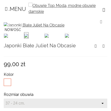
MENU
×
×
×
Dodaj do listy życzeń
((title))
Zaloguj się
Musisz być zalogowany by zapisać produkty
((label))
NOWOŚĆ
na swojej liście życzeń.
add_circle_outline
Create new list
Japonki Białe Juliet Na Obcasie
((cancelText))
((loginText))
((cancelText))
((createText))
99,00 zł
Kolor
Biały
Rozmiar obuwia