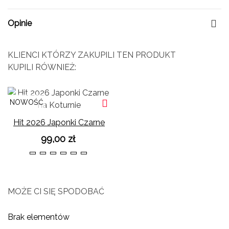
Opinie
KLIENCI KTÓRZY ZAKUPILI TEN PRODUKT
KUPILI RÓWNIEŻ:
NOWOŚĆ
Hit 2026 Japonki Czarne
na Koturnie
99,00 zł
36
37
38
39
40
41
MOŻE CI SIĘ SPODOBAĆ
Brak elementów