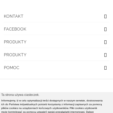
KONTAKT
FACEBOOK
PRODUKTY
PRODUKTY
POMOC
Ta strona używa ciasteczek.
© 2021 OBUWIE TOP MODA - Modna obuwie damskie,
Informujemy, iż w celu optymalizacji treści dostępnych w naszym serwisie, dostosowania
ich do Państwa indywidualnych potrzeb korzystamy z informacji zapisanych za pomocą
nowości rynkowe światowej klasy mody - Realizacja i
plików cookies na urządzeniach końcowych użytkowników. Pliki cookies użytkownik
pozycjonowanie strony :
Rafał Gałązka - www.strony-
może kontrolować za pomocą ustawień swojej przeglądarki internetowej. Dalsze