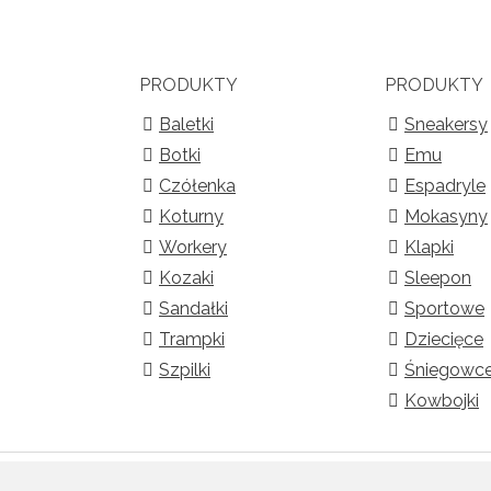
PRODUKTY
PRODUKTY
Baletki
Sneakersy
Botki
Emu
Czółenka
Espadryle
Koturny
Mokasyny
Workery
Klapki
Kozaki
Sleepon
Sandałki
Sportowe
Trampki
Dziecięce
Szpilki
Śniegowc
Kowbojki