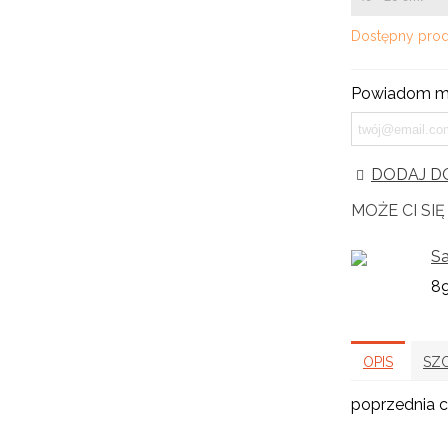
Dostępny prod
Powiadom mn
DODAJ DO
MOŻE CI SI
Sa
89
OPIS
SZ
poprzednia c