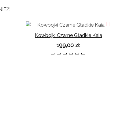
IEŻ:
Kowbojki Czarne Gładkie Kaia
199,00 zł
36
37
38
39
40
41