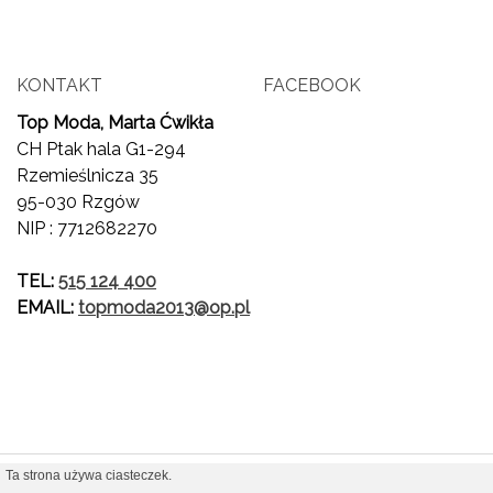
KONTAKT
FACEBOOK
Top Moda, Marta Ćwikła
CH Ptak hala G1-294
Rzemieślnicza 35
95-030 Rzgów
NIP : 7712682270
TEL:
515 124 400
EMAIL:
topmoda2013@op.pl
Ta strona używa ciasteczek.