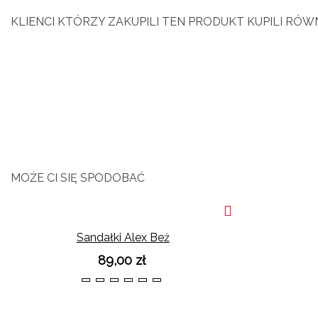
KLIENCI KTÓRZY ZAKUPILI TEN PRODUKT KUPILI RÓWN
MOŻE CI SIĘ SPODOBAĆ
Sandałki Alex Beż
89,00 zł
36
37
38
39
40
41