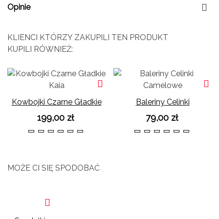
Opinie
KLIENCI KTÓRZY ZAKUPILI TEN PRODUKT
KUPILI RÓWNIEŻ:
Kowbojki Czarne Gładkie
Baleriny Celinki
Kaia
Camelowe
199,00 zł
79,00 zł
36
37
38
39
40
41
36
37
38
39
40
41
MOŻE CI SIĘ SPODOBAĆ