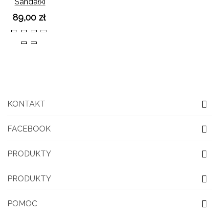
Sandałki
Alex Beż
89,00 zł
36
37
38
39
40
41
KONTAKT
FACEBOOK
PRODUKTY
PRODUKTY
POMOC