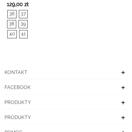
Nakładane
129,00 zł
Kozaki
36
37
Tina Na
Słupku
38
39
40
41
KONTAKT
FACEBOOK
PRODUKTY
PRODUKTY