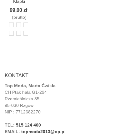
Klapki
Camila
99,00 zł
Cytrynki Na
(brutto)
obcasie
36
37
38
39
40
41
KONTAKT
Top Moda, Marta Ćwikła
CH Ptak hala G1-294
Rzemieślnicza 35
95-030 Rzgów
NIP : 7712682270
TEL:
515 124 400
EMAIL:
topmoda2013@op.pl