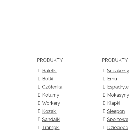
PRODUKTY
PRODUKTY
Baletki
Sneakersy
Botki
Emu
Czółenka
Espadryle
Koturny
Mokasyny
Workery
Klapki
Kozaki
Sleepon
Sandałki
Sportowe
Trampki
Dziecięce