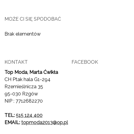
MOŻE CI SIĘ SPODOBAĆ
Brak elementów
KONTAKT
FACEBOOK
Top Moda, Marta Ćwikła
CH Ptak hala G1-294
Rzemieślnicza 35
95-030 Rzgów
NIP : 7712682270
TEL:
515 124 400
EMAIL:
topmoda2013@op.pl