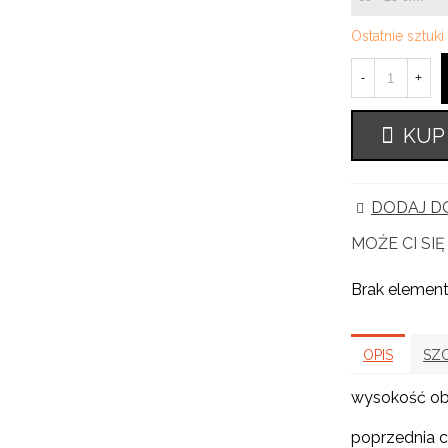
Ostatnie sztuk
-
+
KUP
DODAJ DO
MOŻE CI SI
Brak elemen
OPIS
SZ
wysokość ob
poprzednia c