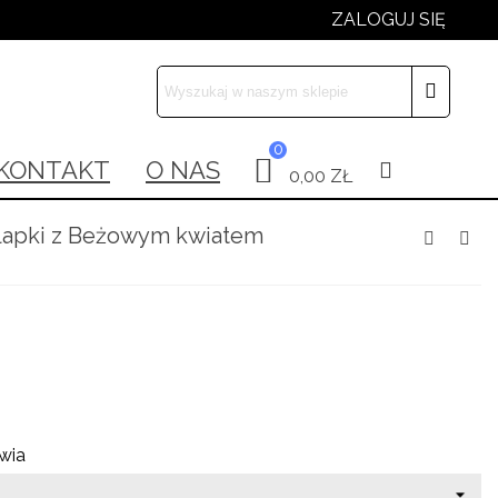
ZALOGUJ SIĘ
×
×
×
0
 list
KONTAKT
O NAS
0,00 ZŁ
xt))
apki z Beżowym kwiatem
t))
wia