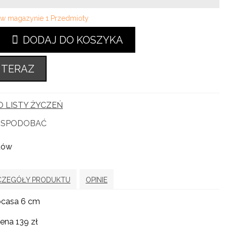
i w magazynie
1 Przedmioty
DODAJ DO KOSZYKA
 TERAZ
 LISTY ŻYCZEŃ
Ę SPODOBAĆ
tów
CZEGÓŁY PRODUKTU
OPINIE
casa 6 cm
ena 139 zł