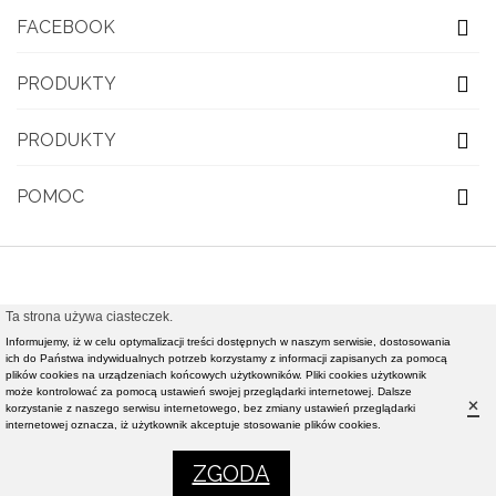
FACEBOOK
PRODUKTY
PRODUKTY
POMOC
Ta strona używa ciasteczek.
© 2021 OBUWIE TOP MODA - Modna obuwie damskie,
Informujemy, iż w celu optymalizacji treści dostępnych w naszym serwisie, dostosowania
ich do Państwa indywidualnych potrzeb korzystamy z informacji zapisanych za pomocą
nowości rynkowe światowej klasy mody - Realizacja i
plików cookies na urządzeniach końcowych użytkowników. Pliki cookies użytkownik
pozycjonowanie strony :
Rafał Gałązka - www.strony-
może kontrolować za pomocą ustawień swojej przeglądarki internetowej. Dalsze
×
korzystanie z naszego serwisu internetowego, bez zmiany ustawień przeglądarki
piotrkow.pl
internetowej oznacza, iż użytkownik akceptuje stosowanie plików cookies.
0
0
ZGODA
Menu
Koszyk
Ulubione
Ustawienia