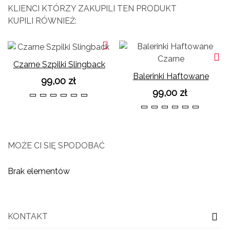
KLIENCI KTÓRZY ZAKUPILI TEN PRODUKT
KUPILI RÓWNIEŻ:
Czarne Szpilki Slingback
Balerinki Haftowane
99,00 zł
Czarne
99,00 zł
36
37
38
39
40
41
36
37
38
39
40
41
MOŻE CI SIĘ SPODOBAĆ
Brak elementów
KONTAKT