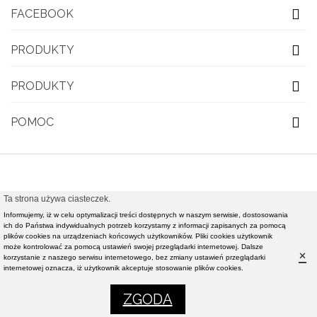
FACEBOOK
PRODUKTY
PRODUKTY
POMOC
Ta strona używa ciasteczek.
© 2021 OBUWIE TOP MODA - Modna obuwie damskie,
Informujemy, iż w celu optymalizacji treści dostępnych w naszym serwisie, dostosowania
ich do Państwa indywidualnych potrzeb korzystamy z informacji zapisanych za pomocą
nowości rynkowe światowej klasy mody - Realizacja i
plików cookies na urządzeniach końcowych użytkowników. Pliki cookies użytkownik
pozycjonowanie strony :
Rafał Gałązka - www.strony-
może kontrolować za pomocą ustawień swojej przeglądarki internetowej. Dalsze
×
korzystanie z naszego serwisu internetowego, bez zmiany ustawień przeglądarki
piotrkow.pl
internetowej oznacza, iż użytkownik akceptuje stosowanie plików cookies.
0
0
ZGODA
Menu
Koszyk
Ulubione
Ustawienia