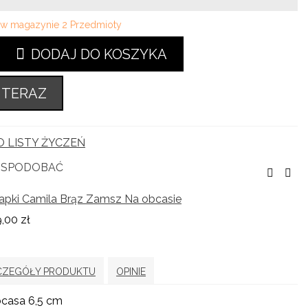
i w magazynie
2 Przedmioty
DODAJ DO KOSZYKA
 TERAZ
 LISTY ŻYCZEŃ
Ę SPODOBAĆ
apki Camila Brąz Zamsz Na obcasie
,00 zł
CZEGÓŁY PRODUKTU
OPINIE
casa 6,5 cm