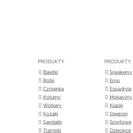
PRODUKTY
PRODUKTY
Baletki
Sneakersy
Botki
Emu
Czółenka
Espadryle
Koturny
Mokasyny
Workery
Klapki
Kozaki
Sleepon
Sandałki
Sportowe
Trampki
Dziecięce