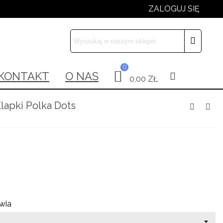
ZALOGUJ SIĘ
×
×
×
0
 list
KONTAKT
O NAS
0,00 ZŁ
xt))
lapki Polka Dots
t))
wia