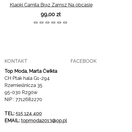
Klapki Camila Brąz Zamsz Na obcasie
99,00 zł
36
37
38
39
40
41
KONTAKT
FACEBOOK
Top Moda, Marta Ćwikła
CH Ptak hala G1-294
Rzemieślnicza 35
95-030 Rzgów
NIP : 7712682270
TEL:
515 124 400
EMAIL:
topmoda2013@op.pl