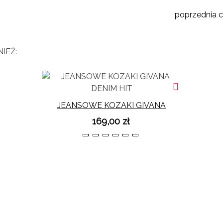
poprzednia c
IEŻ:
JEANSOWE KOZAKI GIVANA
DENIM HIT
169,00 zł
36
37
38
39
40
41