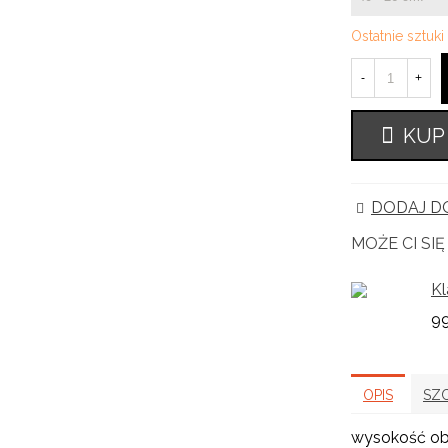
Ostatnie sztuk
-
+
KUP
DODAJ DO
MOŻE CI SI
Kl
99
OPIS
SZ
wysokość ob