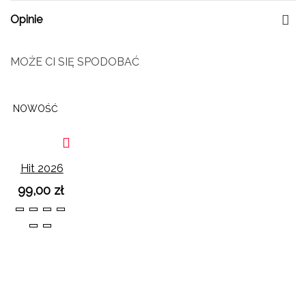
Opinie
MOŻE CI SIĘ SPODOBAĆ
NOWOŚĆ
Hit 2026
Japonki
99,00 zł
Czarne na
36
37
38
39
Koturnie
40
41