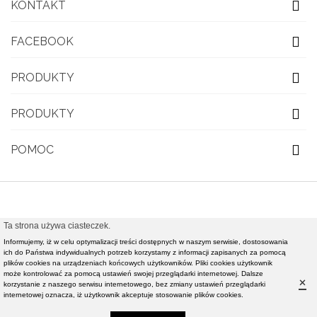
KONTAKT
FACEBOOK
PRODUKTY
PRODUKTY
POMOC
Ta strona używa ciasteczek.
© 2021 OBUWIE TOP MODA - Modna obuwie damskie,
Informujemy, iż w celu optymalizacji treści dostępnych w naszym serwisie, dostosowania
ich do Państwa indywidualnych potrzeb korzystamy z informacji zapisanych za pomocą
nowości rynkowe światowej klasy mody - Realizacja i
plików cookies na urządzeniach końcowych użytkowników. Pliki cookies użytkownik
pozycjonowanie strony :
Rafał Gałązka - www.strony-
może kontrolować za pomocą ustawień swojej przeglądarki internetowej. Dalsze
×
korzystanie z naszego serwisu internetowego, bez zmiany ustawień przeglądarki
piotrkow.pl
internetowej oznacza, iż użytkownik akceptuje stosowanie plików cookies.