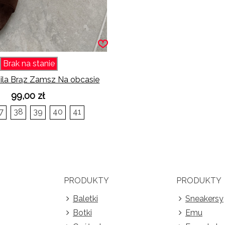
Brak na stanie
ila Brąz Zamsz Na obcasie
99,00 zł
7
38
39
40
41
PRODUKTY
PRODUKTY
Baletki
Sneakersy
Botki
Emu