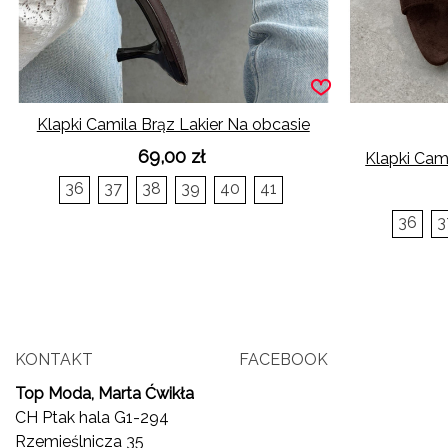
Klapki Camila Brąz Lakier Na obcasie
69,00 zł
Klapki Cam
36
37
38
39
40
41
36
3
KONTAKT
FACEBOOK
Top Moda, Marta Ćwikła
CH Ptak hala G1-294
Rzemieślnicza 35