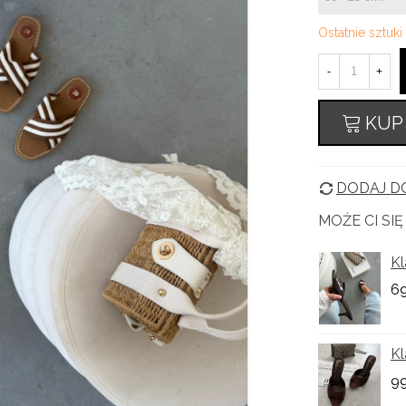
Ostatnie sztuk
-
+
KUP
DODAJ DO
MOŻE CI SI
Kl
69
Kl
99