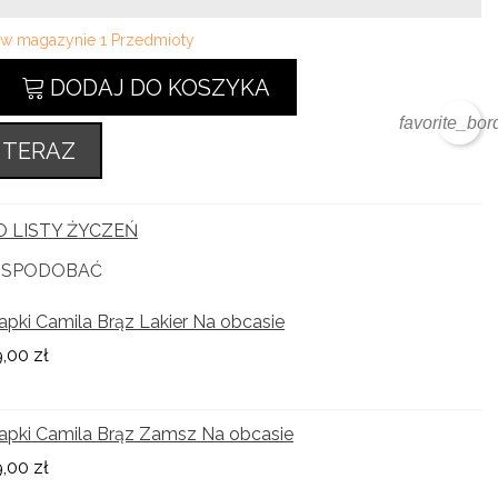
i w magazynie
1 Przedmioty
DODAJ DO KOSZYKA
favorite_bor
 TERAZ
 LISTY ŻYCZEŃ
Ę SPODOBAĆ
apki Camila Brąz Lakier Na obcasie
,00 zł
apki Camila Brąz Zamsz Na obcasie
,00 zł