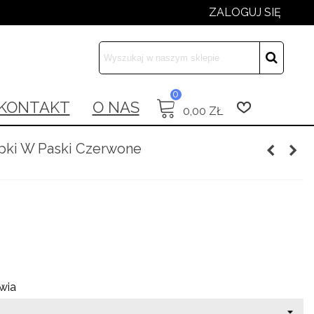
ZALOGUJ SIĘ
×
×
×
0
 list
KONTAKT
O NAS
0,00 ZŁ
xt))
apki W Paski Czerwone
t))
wia