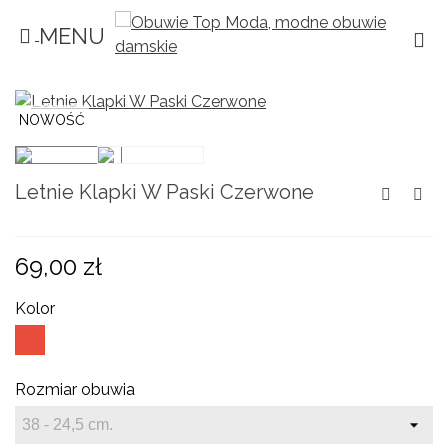
MENU
×
×
×
Dodaj do listy życzeń
((title))
Zaloguj się
Musisz być zalogowany by zapisać produkty
((label))
NOWOŚĆ
na swojej liście życzeń.
add_circle_outline
Create new list
Letnie Klapki W Paski Czerwone
((cancelText))
((loginText))
((cancelText))
((createText))
69,00 zł
Kolor
Czerwony
Rozmiar obuwia