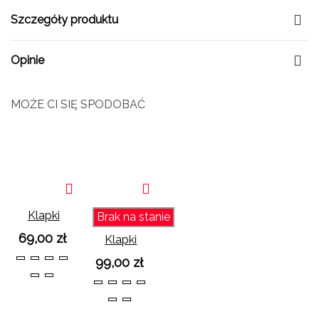
Szczegóły produktu
Opinie
MOŻE CI SIĘ SPODOBAĆ
Klapki
Brak na stanie
Camila
69,00 zł
Klapki
Brąz
Camila
99,00 zł
36
37
38
39
Lakier Na
Brąz
40
41
obcasie
36
37
38
39
Zamsz Na
40
41
obcasie