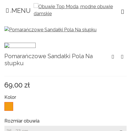
MENU
×
×
×
Dodaj do listy życzeń
((title))
Zaloguj się
Musisz być zalogowany by zapisać produkty
((label))
na swojej liście życzeń.
add_circle_outline
Create new list
Pomarańczowe Sandałki Pola Na
((cancelText))
((loginText))
słupku
((cancelText))
((createText))
69,00 zł
Kolor
Pomarańczowy
Rozmiar obuwia