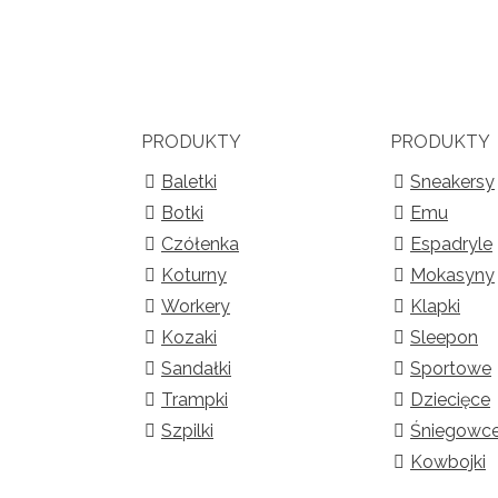
PRODUKTY
PRODUKTY
Baletki
Sneakersy
Botki
Emu
Czółenka
Espadryle
Koturny
Mokasyny
Workery
Klapki
Kozaki
Sleepon
Sandałki
Sportowe
Trampki
Dziecięce
Szpilki
Śniegowc
Kowbojki