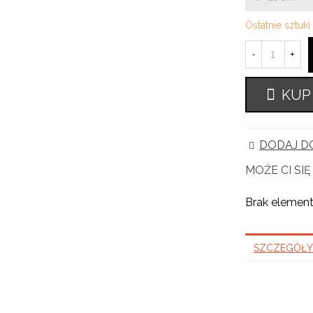
Ostatnie sztuk
-
+
KUP
DODAJ DO
MOŻE CI SI
Brak elemen
SZCZEGÓŁY