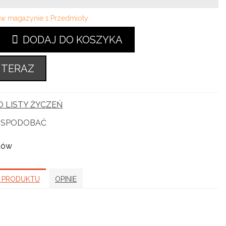
i w magazynie
1 Przedmioty
DODAJ DO KOSZYKA
 TERAZ
 LISTY ŻYCZEŃ
Ę SPODOBAĆ
tów
 PRODUKTU
OPINIE