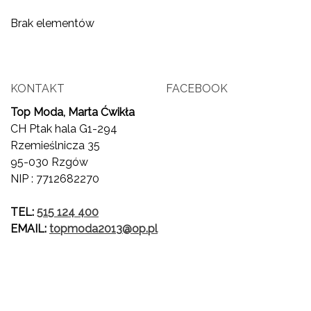
Brak elementów
KONTAKT
FACEBOOK
Top Moda, Marta Ćwikła
CH Ptak hala G1-294
Rzemieślnicza 35
95-030 Rzgów
NIP : 7712682270
TEL:
515 124 400
EMAIL:
topmoda2013@op.pl