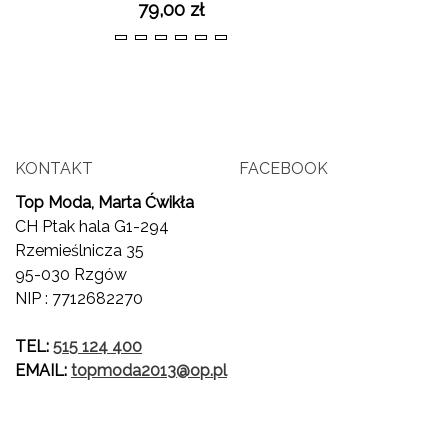
79,00 zł
36
37
38
39
40
41
KONTAKT
FACEBOOK
Top Moda, Marta Ćwikła
CH Ptak hala G1-294
Rzemieślnicza 35
95-030 Rzgów
NIP : 7712682270
TEL:
515 124 400
EMAIL:
topmoda2013@op.pl