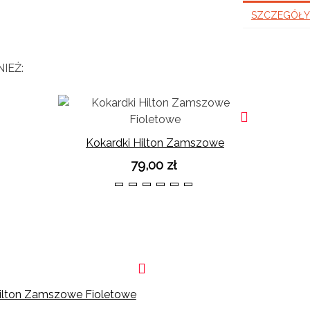
SZCZEGÓŁY
IEŻ:
Kokardki Hilton Zamszowe
Fioletowe
79,00 zł
36
37
38
39
40
41
Hilton Zamszowe Fioletowe