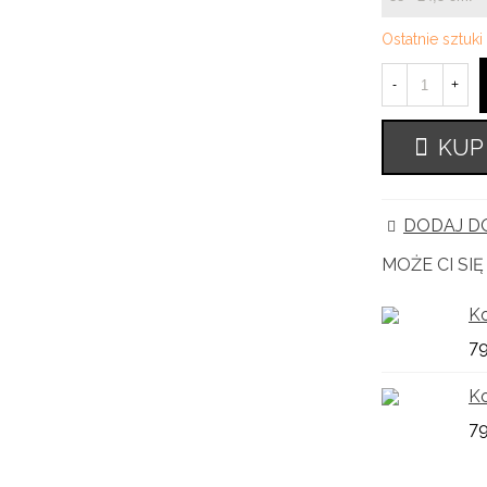
Ostatnie sztuk
-
+
KUP
DODAJ DO
MOŻE CI SI
Ko
79
Ko
79