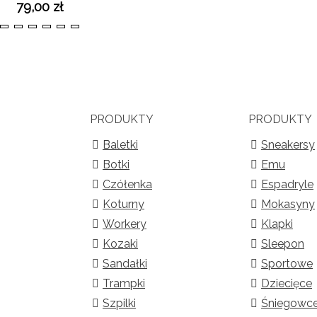
79,00 zł
36
37
38
39
40
41
PRODUKTY
PRODUKTY
Baletki
Sneakersy
Botki
Emu
Czółenka
Espadryle
Koturny
Mokasyny
Workery
Klapki
Kozaki
Sleepon
Sandałki
Sportowe
Trampki
Dziecięce
Szpilki
Śniegowc