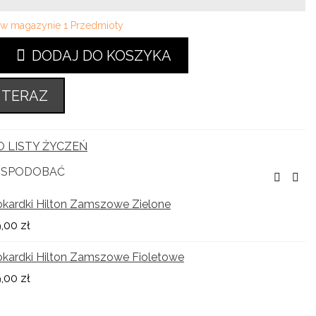
i w magazynie
1 Przedmioty
DODAJ DO KOSZYKA
 TERAZ
 LISTY ŻYCZEŃ
Ę SPODOBAĆ
kardki Hilton Zamszowe Zielone
,00 zł
kardki Hilton Zamszowe Fioletowe
,00 zł