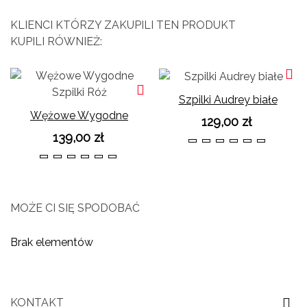
KLIENCI KTÓRZY ZAKUPILI TEN PRODUKT
KUPILI RÓWNIEŻ:
Szpilki Audrey białe
Wężowe Wygodne
129,00 zł
Szpilki Róż
139,00 zł
36
37
38
39
40
41
36
37
38
39
40
41
MOŻE CI SIĘ SPODOBAĆ
Brak elementów
KONTAKT