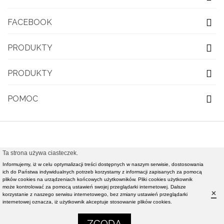
FACEBOOK
PRODUKTY
PRODUKTY
POMOC
Ta strona używa ciasteczek.
© 2021 OBUWIE TOP MODA - Modna obuwie damskie,
Informujemy, iż w celu optymalizacji treści dostępnych w naszym serwisie, dostosowania
nowości rynkowe światowej klasy mody - Realizacja i
ich do Państwa indywidualnych potrzeb korzystamy z informacji zapisanych za pomocą
plików cookies na urządzeniach końcowych użytkowników. Pliki cookies użytkownik
pozycjonowanie strony :
Rafał Gałązka - www.strony-
może kontrolować za pomocą ustawień swojej przeglądarki internetowej. Dalsze
×
korzystanie z naszego serwisu internetowego, bez zmiany ustawień przeglądarki
piotrkow.pl
internetowej oznacza, iż użytkownik akceptuje stosowanie plików cookies.
0
0