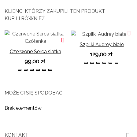
KLIENCI KTÓRZY ZAKUPILI TEN PRODUKT
KUPILI RÓWNIEŻ:
Szpilki Audrey białe
Czerwone Serca siatka
129,00 zł
Czółenka
99,00 zł
36
37
38
39
40
41
36
37
38
39
40
41
MOŻE CI SIĘ SPODOBAĆ
Brak elementów
KONTAKT