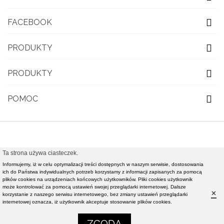
FACEBOOK
PRODUKTY
PRODUKTY
POMOC
Ta strona używa ciasteczek.
© 2021 OBUWIE TOP MODA - Modna obuwie damskie,
Informujemy, iż w celu optymalizacji treści dostępnych w naszym serwisie, dostosowania
nowości rynkowe światowej klasy mody - Realizacja i
ich do Państwa indywidualnych potrzeb korzystamy z informacji zapisanych za pomocą
plików cookies na urządzeniach końcowych użytkowników. Pliki cookies użytkownik
pozycjonowanie strony :
Rafał Gałązka - www.strony-
może kontrolować za pomocą ustawień swojej przeglądarki internetowej. Dalsze
×
korzystanie z naszego serwisu internetowego, bez zmiany ustawień przeglądarki
piotrkow.pl
internetowej oznacza, iż użytkownik akceptuje stosowanie plików cookies.
0
0