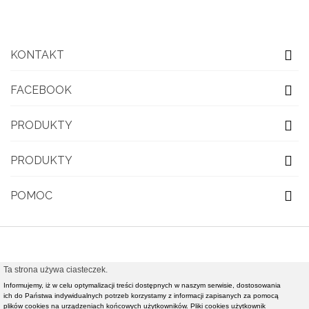
KONTAKT
FACEBOOK
PRODUKTY
PRODUKTY
POMOC
Ta strona używa ciasteczek.
© 2021 OBUWIE TOP MODA - Modna obuwie damskie,
Informujemy, iż w celu optymalizacji treści dostępnych w naszym serwisie, dostosowania
ich do Państwa indywidualnych potrzeb korzystamy z informacji zapisanych za pomocą
nowości rynkowe światowej klasy mody - Realizacja i
plików cookies na urządzeniach końcowych użytkowników. Pliki cookies użytkownik