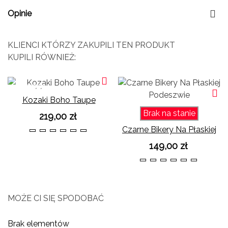
Opinie
KLIENCI KTÓRZY ZAKUPILI TEN PRODUKT
KUPILI RÓWNIEŻ:
NOWOŚĆ
Kozaki Boho Taupe
Brak na stanie
219,00 zł
Czarne Bikery Na Płaskiej
36
37
38
39
40
41
Podeszwie
149,00 zł
36
37
38
39
40
41
MOŻE CI SIĘ SPODOBAĆ
Brak elementów