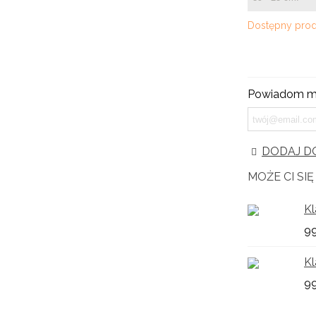
Dostępny prod
Powiadom mn
DODAJ DO
MOŻE CI SI
Kl
99
Kl
99