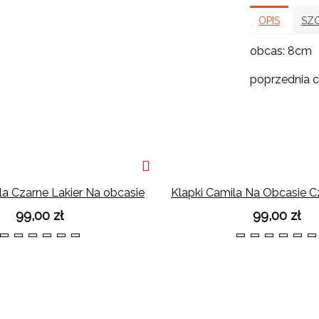
OPIS
SZ
obcas: 8cm
poprzednia c
la Czarne Lakier Na obcasie
Klapki Camila Na Obcasie 
99,00 zł
99,00 zł
36
37
38
39
40
41
36
37
38
39
40
4