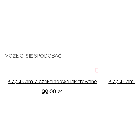
MOŻE CI SIĘ SPODOBAĆ
Klapki Camila czekoladowe lakierowane
Klapki Cami
99,00 zł
36
37
38
39
40
41