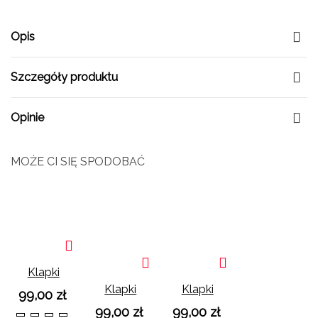
Opis
Szczegóły produktu
Opinie
MOŻE CI SIĘ SPODOBAĆ
Klapki
Camila
Klapki
Klapki
99,00 zł
czekoladowe
Camila
Camila Na
99,00 zł
99,00 zł