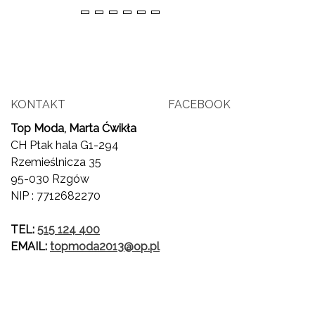
36
37
38
39
40
41
KONTAKT
FACEBOOK
Top Moda, Marta Ćwikła
CH Ptak hala G1-294
Rzemieślnicza 35
95-030 Rzgów
NIP : 7712682270
TEL:
515 124 400
EMAIL:
topmoda2013@op.pl