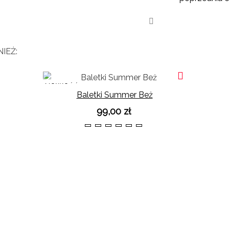
IEŻ:
NOWOŚĆ
Baletki Summer Beż
99,00 zł
36
37
38
39
40
41