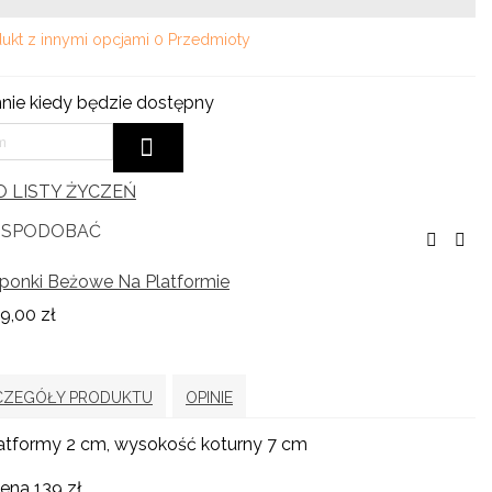
ukt z innymi opcjami
0 Przedmioty
ie kiedy będzie dostępny
 LISTY ŻYCZEŃ
Ę SPODOBAĆ
ponki Beżowe Na Platformie
9,00 zł
CZEGÓŁY PRODUKTU
OPINIE
atformy 2 cm, wysokość koturny 7 cm
ena 139 zł