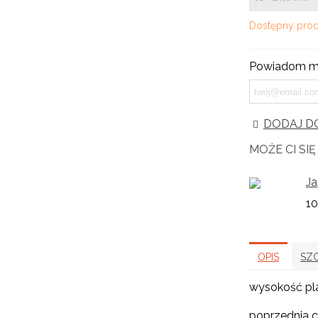
Dostępny prod
Powiadom mn
DODAJ DO
MOŻE CI SI
Ja
10
OPIS
SZ
wysokość pl
poprzednia c