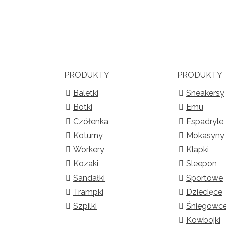
PRODUKTY
PRODUKTY
Baletki
Sneakersy
Botki
Emu
Czółenka
Espadryle
Koturny
Mokasyny
Workery
Klapki
Kozaki
Sleepon
Sandałki
Sportowe
Trampki
Dziecięce
Szpilki
Śniegowc
Kowbojki