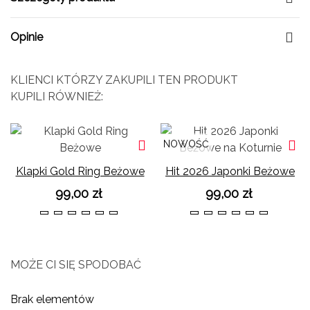
Opinie
KLIENCI KTÓRZY ZAKUPILI TEN PRODUKT
KUPILI RÓWNIEŻ:
NOWOŚĆ
Klapki Gold Ring Beżowe
Hit 2026 Japonki Beżowe
na Koturnie
99,00 zł
99,00 zł
36
37
38
39
40
41
36
37
38
39
40
41
MOŻE CI SIĘ SPODOBAĆ
Brak elementów