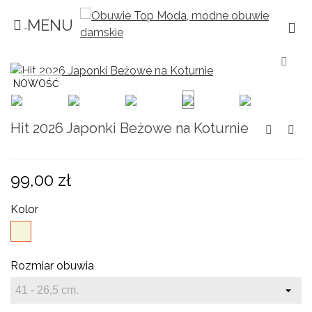
MENU
×
×
×
Dodaj do listy życzeń
((title))
Zaloguj się
Musisz być zalogowany by zapisać produkty
((label))
NOWOŚĆ
na swojej liście życzeń.
add_circle_outline
Create new list
Hit 2026 Japonki Beżowe na Koturnie
((cancelText))
((loginText))
((cancelText))
((createText))
99,00 zł
Kolor
Beżowy
Rozmiar obuwia