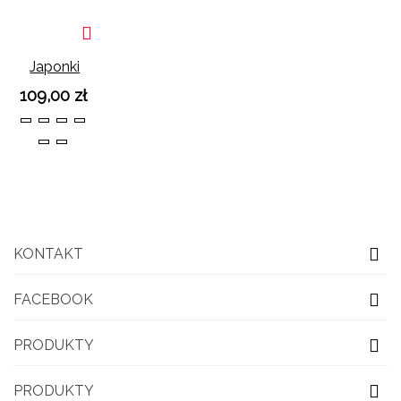
Japonki
Beżowe
109,00 zł
Na
36
37
38
39
Platformie
40
41
KONTAKT
FACEBOOK
PRODUKTY
PRODUKTY