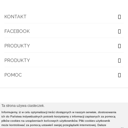
KONTAKT
FACEBOOK
PRODUKTY
PRODUKTY
POMOC
Ta strona używa ciasteczek.
© 2021 OBUWIE TOP MODA - Modna obuwie damskie,
Informujemy, iż w celu optymalizacji treści dostępnych w naszym serwisie, dostosowania
ich do Państwa indywidualnych potrzeb korzystamy z informacji zapisanych za pomocą
nowości rynkowe światowej klasy mody - Realizacja i
plików cookies na urządzeniach końcowych użytkowników. Pliki cookies użytkownik
pozycjonowanie strony :
Rafał Gałązka - www.strony-
może kontrolować za pomocą ustawień swojej przeglądarki internetowej. Dalsze