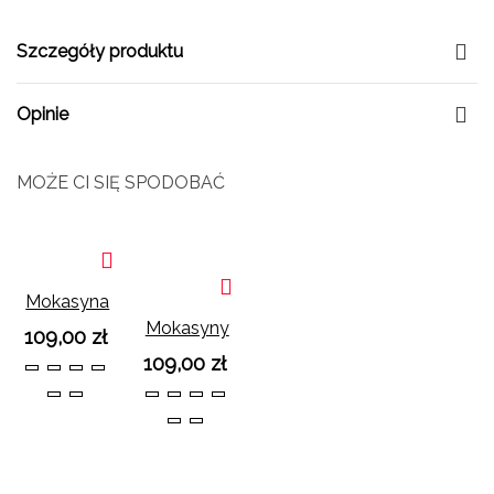
Szczegóły produktu
Opinie
MOŻE CI SIĘ SPODOBAĆ
Mokasyna
Melvi
Mokasyny
109,00 zł
Fuksja
Melvi
109,00 zł
36
37
38
39
Pomarańcz
40
41
36
37
38
39
40
41