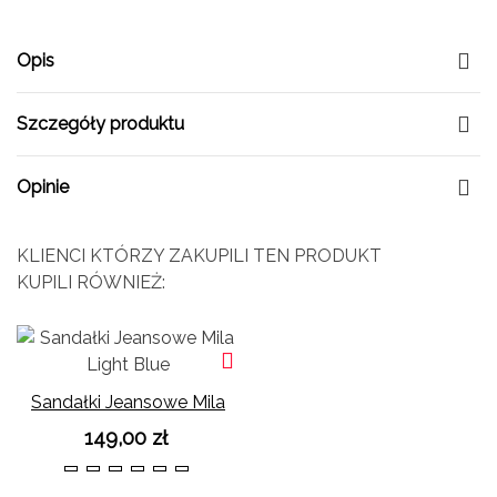
Opis
Szczegóły produktu
Opinie
KLIENCI KTÓRZY ZAKUPILI TEN PRODUKT
KUPILI RÓWNIEŻ:
Sandałki Jeansowe Mila
Light Blue
149,00 zł
36
37
38
39
40
41