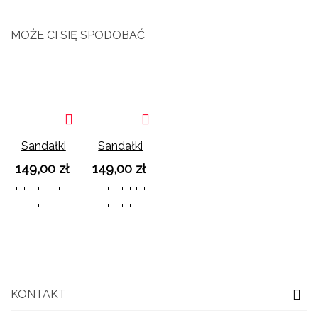
MOŻE CI SIĘ SPODOBAĆ
Sandałki
Sandałki
Jeansowe
Jeansowe
149,00 zł
149,00 zł
Mila Dark
Mila Light
35
36
37
38
36
37
38
39
Blue
Blue
39
40
40
41
KONTAKT