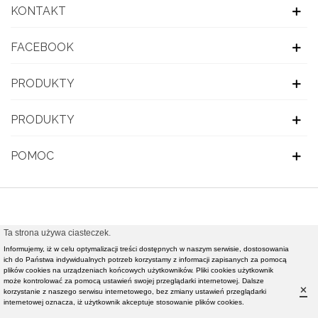
KONTAKT
FACEBOOK
PRODUKTY
PRODUKTY
POMOC
Ta strona używa ciasteczek.
© 2021 OBUWIE TOP MODA - Modna obuwie damskie,
Informujemy, iż w celu optymalizacji treści dostępnych w naszym serwisie, dostosowania
nowości rynkowe światowej klasy mody - Realizacja i
ich do Państwa indywidualnych potrzeb korzystamy z informacji zapisanych za pomocą
plików cookies na urządzeniach końcowych użytkowników. Pliki cookies użytkownik
pozycjonowanie strony :
Rafał Gałązka - www.strony-
może kontrolować za pomocą ustawień swojej przeglądarki internetowej. Dalsze
×
korzystanie z naszego serwisu internetowego, bez zmiany ustawień przeglądarki
piotrkow.pl
internetowej oznacza, iż użytkownik akceptuje stosowanie plików cookies.