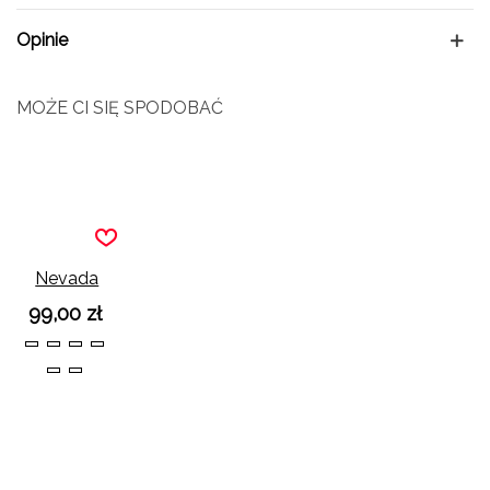
Opinie
MOŻE CI SIĘ SPODOBAĆ
Nevada
Khaki
99,00 zł
Krótkie
36
37
38
39
Botki
40
41