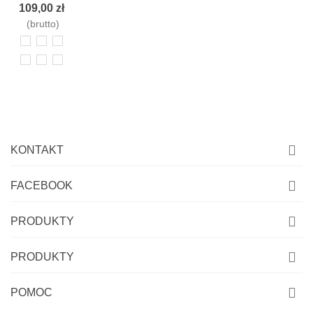
Balanga
109,00 zł
Toupe
(brutto)
36
37
38
39
40
41
KONTAKT
FACEBOOK
PRODUKTY
PRODUKTY
POMOC