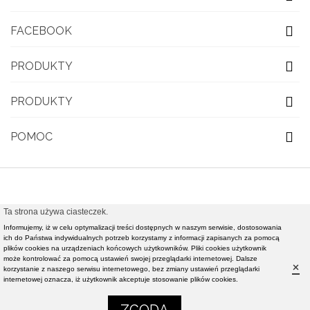
FACEBOOK
PRODUKTY
PRODUKTY
POMOC
Ta strona używa ciasteczek.
© 2021 OBUWIE TOP MODA - Modna obuwie damskie,
Informujemy, iż w celu optymalizacji treści dostępnych w naszym serwisie, dostosowania
nowości rynkowe światowej klasy mody - Realizacja i
ich do Państwa indywidualnych potrzeb korzystamy z informacji zapisanych za pomocą
plików cookies na urządzeniach końcowych użytkowników. Pliki cookies użytkownik
pozycjonowanie strony :
Rafał Gałązka - www.strony-
może kontrolować za pomocą ustawień swojej przeglądarki internetowej. Dalsze
×
korzystanie z naszego serwisu internetowego, bez zmiany ustawień przeglądarki
piotrkow.pl
internetowej oznacza, iż użytkownik akceptuje stosowanie plików cookies.
0
0