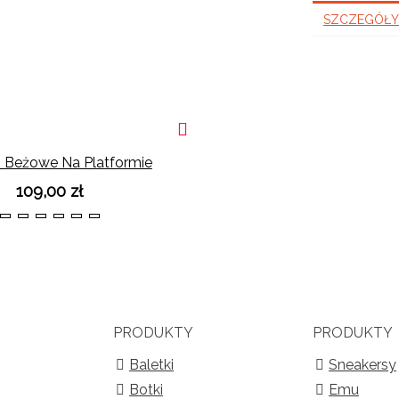
SZCZEGÓŁY
i Beżowe Na Platformie
109,00 zł
36
37
38
39
40
41
PRODUKTY
PRODUKTY
Baletki
Sneakersy
Botki
Emu