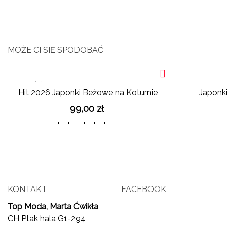
MOŻE CI SIĘ SPODOBAĆ
NOWOŚĆ
Hit 2026 Japonki Beżowe na Koturnie
Japonk
99,00 zł
36
37
38
39
40
41
KONTAKT
FACEBOOK
Top Moda, Marta Ćwikła
CH Ptak hala G1-294