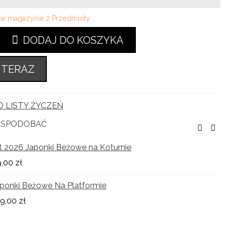
i w magazynie
2 Przedmioty
DODAJ DO KOSZYKA
 TERAZ
 LISTY ŻYCZEŃ
Ę SPODOBAĆ
t 2026 Japonki Beżowe na Koturnie
,00 zł
ponki Beżowe Na Platformie
9,00 zł