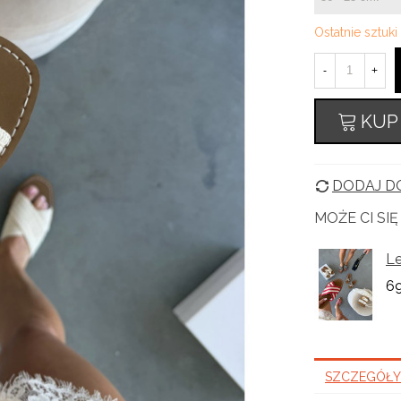
Ostatnie sztuk
-
+
KUP
DODAJ DO
MOŻE CI SI
Le
69
SZCZEGÓŁY