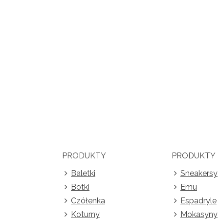
PRODUKTY
PRODUKTY
Baletki
Sneakersy
Botki
Emu
Czółenka
Espadryle
Koturny
Mokasyny