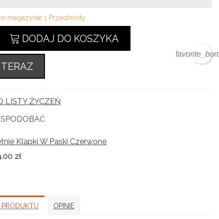
i w magazynie
1 Przedmioty
DODAJ DO KOSZYKA
favorite_bor
 TERAZ
 LISTY ŻYCZEŃ
Ę SPODOBAĆ
tnie Klapki W Paski Czerwone
,00 zł
 PRODUKTU
OPINIE